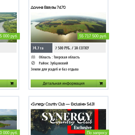
Долина Вазузы 74.70
5 000 руб.
55 717 500 руб.
74.7 га
7 500 РУБ. / ЗА СОТКУ
Область :
Тверская область
Район:
Зубцовский
Земли для усадеб и баз отдыха
Детальная информация
«Synergy Country Club — Exclusive» 54.31
0 000 руб.
По запросу