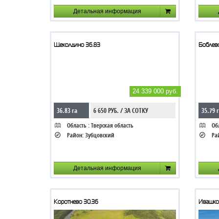
Детальная информация
Щеколдино 36.83
Боблево
24 339 000 руб.
36.83 га
6 650 РУБ. / ЗА СОТКУ
35.79 
Область :
Тверская область
Обл
Район:
Зубцовский
Ра
Детальная информация
Коротнево 30.36
Ивашков