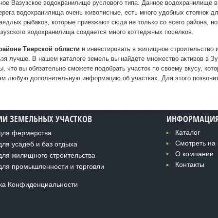
рупное Вазузское водохранилище руслового типа. Данное водохранилище
Берега водохранилища очень живописные, есть много удобных стоянок дл
ядлых рыбаков, которые приезжают сюда не только со всего района, но 
азузского водохранилища создается много коттеджных посёлков.
 районе Тверской области
и инвестировать в жилищное строительство ил
льзя лучше. В нашем каталоге земель вы найдете множество активов в 
, что вы обязательно сможете подобрать участок по своему вкусу, кот
ам любую дополнительную информацию об участках. Для этого позвонит
ИИ ЗЕМЕЛЬНЫХ УЧАСТКОВ
ИНФОРМАЦИ
для фермерства
Каталог
для усадеб и баз отдыха
Смотреть на 
для жилищного строительства
О компании
Контакты
для промышленности и торговли
ка Конфиденциальности