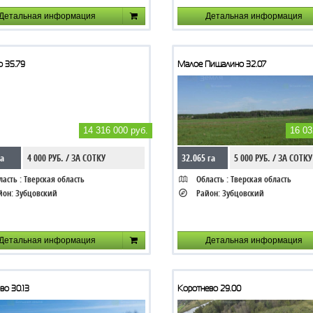
Детальная информация
Детальная информация
 35.79
Малое Пищалино 32.07
14 316 000 руб.
16 03
га
4 000 РУБ. / ЗА СОТКУ
32.065 га
5 000 РУБ. / ЗА СОТКУ
асть :
Тверская область
Область :
Тверская область
йон:
Зубцовский
Район:
Зубцовский
Детальная информация
Детальная информация
о 30.13
Коротнево 29.00