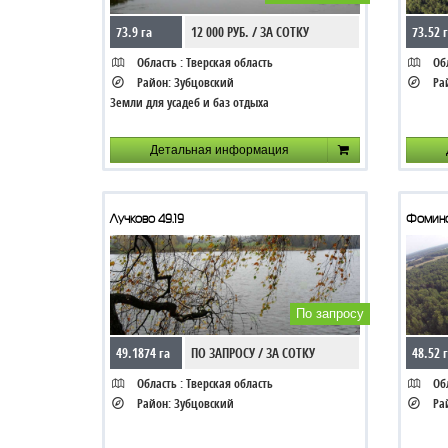
73.9 га
12 000 РУБ. / ЗА СОТКУ
73.52 
Область :
Тверская область
Обл
Район:
Зубцовский
Ра
Земли для усадеб и баз отдыха
Детальная информация
Лучково 49.19
Фомино
По запросу
49.1874 га
ПО ЗАПРОСУ / ЗА СОТКУ
48.52 
Область :
Тверская область
Обл
Район:
Зубцовский
Ра