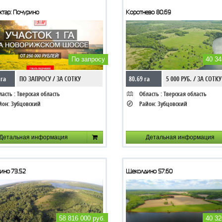
ктар: Почурино
Коротнево 80.69
По запросу
40 34
 га
ПО ЗАПРОСУ / ЗА СОТКУ
80.69 га
5 000 РУБ. / ЗА СОТКУ
асть :
Тверская область
Область :
Тверская область
йон:
Зубцовский
Район:
Зубцовский
Детальная информация
Детальная информация
ино 73.52
Щеколдино 57.60
58 816 000 руб.
40 32