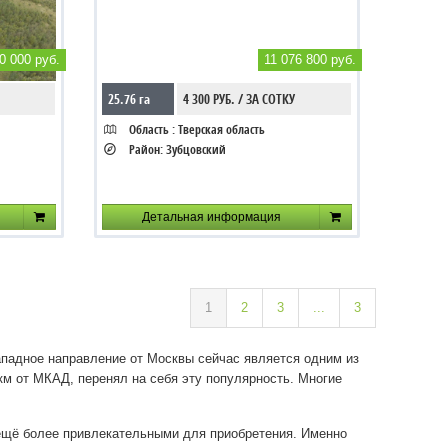
0 000 руб.
11 076 800 руб.
25.76 га
4 300 РУБ. / ЗА СОТКУ
Область :
Тверская область
Район:
Зубцовский
Детальная информация
1
2
3
...
3
ападное направление от Москвы сейчас является одним из
км от МКАД, перенял на себя эту популярность. Многие
 ещё более привлекательными для приобретения. Именно