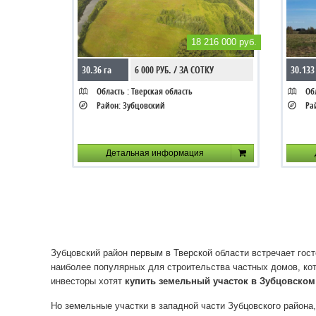
18 216 000 руб.
30.36 га
6 000 РУБ. / ЗА СОТКУ
30.133
Область :
Тверская область
Обл
Район:
Зубцовский
Ра
Детальная информация
Зубцовский район первым в Тверской области встречает гос
наиболее популярных для строительства частных домов, котт
инвесторы хотят
купить земельный участок в Зубцовском
Но земельные участки в западной части Зубцовского района,