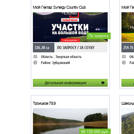
Мой Гектар: Synergy Country Club
Мой Ге
По запросу
326.28 га
ПО ЗАПРОСУ / ЗА СОТКУ
259.15
Область :
Тверская область
Обл
Район:
Зубцовский
Ра
Детальная информация
Троицкое 73,9
Щеколд
88 728 000 руб.