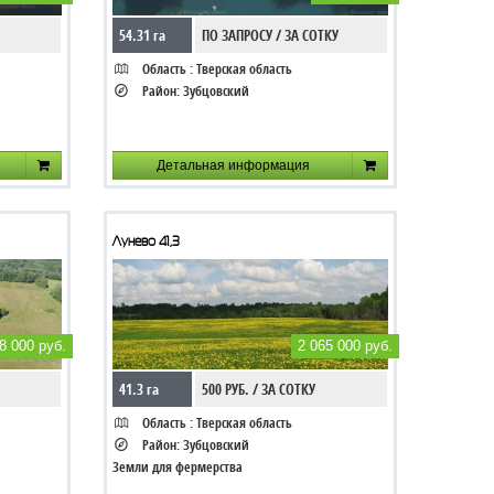
54.31 га
ПО ЗАПРОСУ / ЗА СОТКУ
Область :
Тверская область
Район:
Зубцовский
Детальная информация
Лунево 41,3
8 000 руб.
2 065 000 руб.
41.3 га
500 РУБ. / ЗА СОТКУ
Область :
Тверская область
Район:
Зубцовский
Земли для фермерства