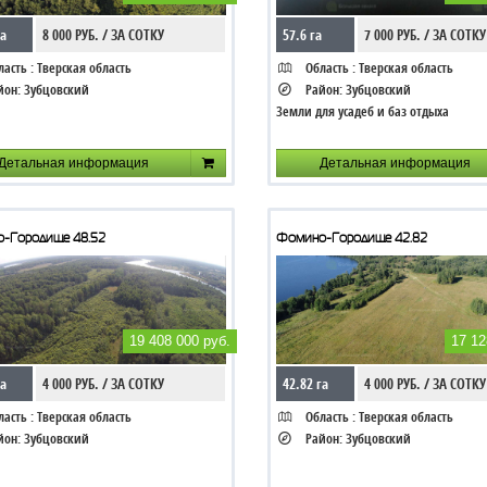
га
8 000 РУБ. / ЗА СОТКУ
57.6 га
7 000 РУБ. / ЗА СОТКУ
асть :
Тверская область
Область :
Тверская область
йон:
Зубцовский
Район:
Зубцовский
Земли для усадеб и баз отдыха
Детальная информация
Детальная информация
-Городище 48.52
Фомино-Городище 42.82
19 408 000 руб.
17 12
га
4 000 РУБ. / ЗА СОТКУ
42.82 га
4 000 РУБ. / ЗА СОТКУ
асть :
Тверская область
Область :
Тверская область
йон:
Зубцовский
Район:
Зубцовский