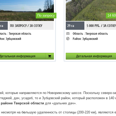
По запросу
14 60
 га
ПО ЗАПРОСУ / ЗА СОТКУ
29 га
5 000 РУБ. / ЗА СОТКУ
асть :
Тверская область
Область :
Тверская область
йон:
Зубцовский
Район:
Зубцовский
Детальная информация
Детальная информация
тей, которые направляются по Новорижскому шоссе. Поскольку северо-з
еджей, дач, усадеб, то и Зубцовский район, который расположен в 140 
 районе Тверской области
для «дальних дач».
 несмотря на б
о
льшую удаленность от столицы (200-220 км), являются