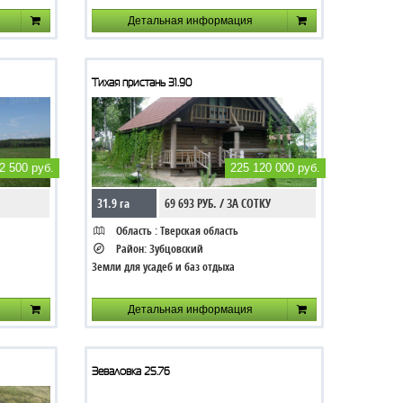
Детальная информация
Тихая пристань 31.90
2 500 руб.
225 120 000 руб.
31.9 га
69 693 РУБ. / ЗА СОТКУ
Область :
Тверская область
Район:
Зубцовский
Земли для усадеб и баз отдыха
Детальная информация
Зеваловка 25.76