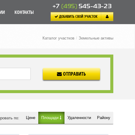
+7
(495)
545-43-23
ИИ
КОНТАКТЫ
ДОБАВИТЬ СВОЙ УЧАСТОК
Каталог участков
/
Земельные активы
ОТПРАВИТЬ
Цене
Площади
Удаленности
Району
ровать по: