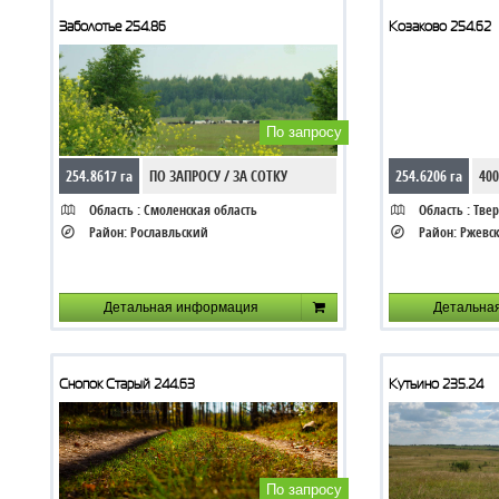
Заболотье 254.86
Козаково 254.62
По запросу
254.8617 га
ПО ЗАПРОСУ / ЗА СОТКУ
254.6206 га
400
Область :
Смоленская область
Область :
Твер
Район:
Рославльский
Район:
Ржевс
Детальная информация
Детальна
Снопок Старый 244.63
Кутьино 235.24
По запросу