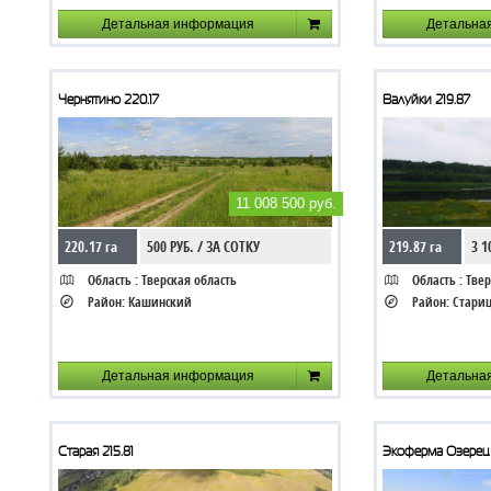
Детальная информация
Детальна
Чернятино 220.17
Валуйки 219.87
11 008 500 руб.
220.17 га
500 РУБ. / ЗА СОТКУ
219.87 га
3 1
Область :
Тверская область
Область :
Твер
Район:
Кашинский
Район:
Стари
Детальная информация
Детальна
Старая 215.81
Экоферма Озерец 