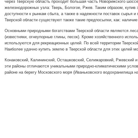
через Тверскую область проходит большая часть Новорижского шоссе
железнодорожных узла: Тверь, Бологое, Ржев. Таким образом, купив
доступности к рынкам сбыта, а также в надежности поставок сырья и
Тверской области существуют также такие предпосылки, как: наличи
Основными природными богатствами Тверской области являются леса,
(известняки, огнеупорные глины, песок). Кроме хозяйственного испо
используются для рекреационных целей. По всей территории Тверской 
Наиболее удачно купить землю в Тверской области для этих целей мо
Конаковский, Калининский, Осташковский, Селижаровкий, Ржевский 
эти районы отличаются уникальными природно-климатическими услов
районе на берегу Московского моря (Иваньковского водохранилища н