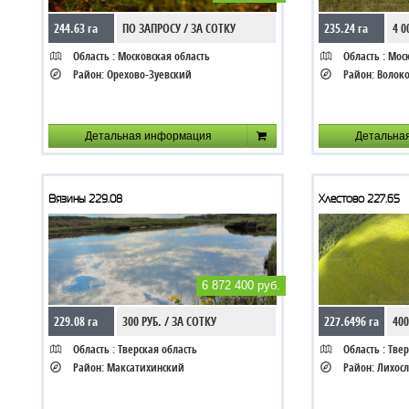
244.63 га
ПО ЗАПРОСУ / ЗА СОТКУ
235.24 га
4 0
Область :
Московская область
Область :
Моск
Район:
Орехово-Зуевский
Район:
Волок
Детальная информация
Детальна
Вязины 229.08
Хлестово 227.65
6 872 400 руб.
229.08 га
300 РУБ. / ЗА СОТКУ
227.6496 га
400
Область :
Тверская область
Область :
Твер
Район:
Максатихинский
Район:
Лихос