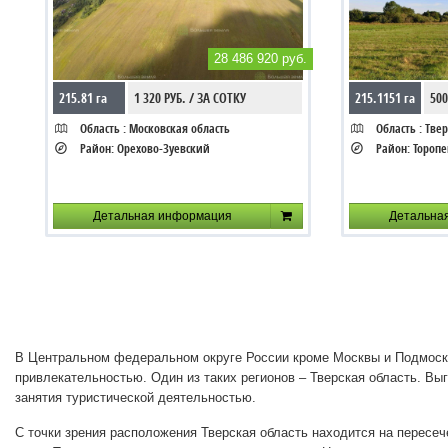
28 486 920 руб.
215.81 га
1 320 РУБ. / ЗА СОТКУ
215.1151 га
500
Область :
Московская область
Область :
Твер
Район:
Орехово-Зуевский
Район:
Тороп
Детальная информация
Детальна
В Центральном федеральном округе России кроме Москвы и Подмоско
привлекательностью. Один из таких регионов – Тверская область. Вы
занятия туристической деятельностью.
С точки зрения расположения Тверская область находится на пересе