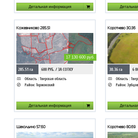
Детальная информация
Детальна
Кожевниково 285.51
Коротнево 30.36
17 130 600 руб.
285.51 га
600 РУБ. / ЗА СОТКУ
30.36 га
6 0
Область :
Тверская область
Область :
Твер
Район:
Торжокский
Район:
Зубцо
Детальная информация
Детальна
Щеколдино 57.60
Коротнево 80.69