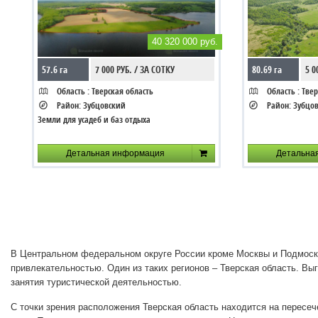
40 320 000 руб.
57.6 га
7 000 РУБ. / ЗА СОТКУ
80.69 га
5 0
Область :
Тверская область
Область :
Твер
Район:
Зубцовский
Район:
Зубцо
Земли для усадеб и баз отдыха
Детальная информация
Детальна
В Центральном федеральном округе России кроме Москвы и Подмоско
привлекательностью. Один из таких регионов – Тверская область. Вы
занятия туристической деятельностью.
С точки зрения расположения Тверская область находится на пересе