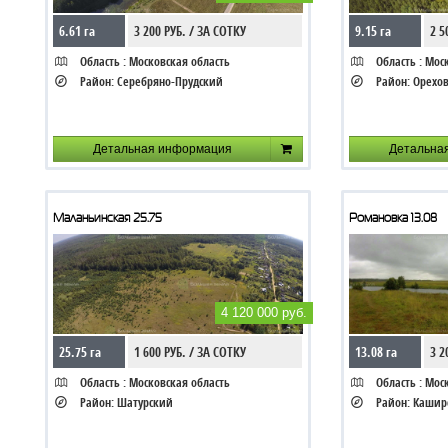
6.61 га
3 200 РУБ. / ЗА СОТКУ
9.15 га
2 5
Область :
Московская область
Область :
Моск
Район:
Серебряно-Прудский
Район:
Орехов
Детальная информация
Детальна
Маланьинская 25.75
Романовка 13.08
4 120 000 руб.
25.75 га
1 600 РУБ. / ЗА СОТКУ
13.08 га
3 2
Область :
Московская область
Область :
Моск
Район:
Шатурский
Район:
Кашир