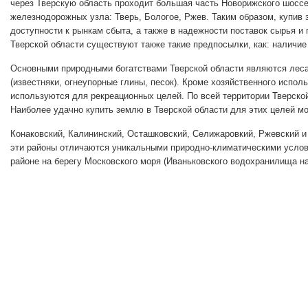
через Тверскую область проходит большая часть Новорижского шоссе
железнодорожных узла: Тверь, Бологое, Ржев. Таким образом, купив
доступности к рынкам сбыта, а также в надежности поставок сырья и
Тверской области существуют также такие предпосылки, как: наличи
Основными природными богатствами Тверской области являются леса,
(известняки, огнеупорные глины, песок). Кроме хозяйственного испо
используются для рекреационных целей. По всей территории Тверской 
Наиболее удачно купить землю в Тверской области для этих целей мо
Конаковский, Калининский, Осташковский, Селижаровкий, Ржевский 
эти районы отличаются уникальными природно-климатическими услов
районе на берегу Московского моря (Иваньковского водохранилища н