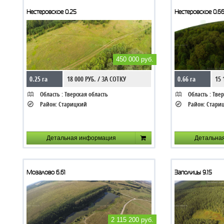
Нестеровское 0.25
Нестеровское 0.6
450 000 руб.
0.25 га
18 000 РУБ. / ЗА СОТКУ
0.66 га
15 
Область :
Тверская область
Область :
Твер
Район:
Старицкий
Район:
Стари
Детальная информация
Детальна
Мозалово 6.61
Заполицы 9.15
2 115 200 руб.