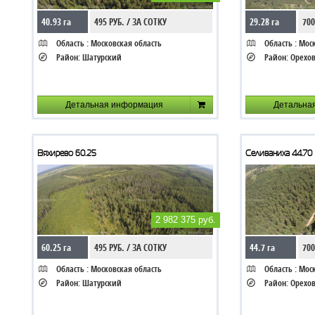
40.93 га
495 РУБ. / ЗА СОТКУ
29.28 га
700
Область :
Московская область
Область :
Моск
Район:
Шатурский
Район:
Орехов
Детальная информация
Детальна
Вяхирево 60.25
Селиваниха 44.70
2 982 375 руб.
60.25 га
495 РУБ. / ЗА СОТКУ
44.7 га
700
Область :
Московская область
Область :
Моск
Район:
Шатурский
Район:
Орехов