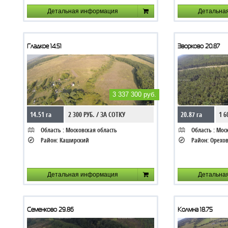
Детальная информация
Детальна
Гладкое 14.51
Зворково 20.87
3 337 300 руб.
14.51 га
2 300 РУБ. / ЗА СОТКУ
20.87 га
1 6
Область :
Московская область
Область :
Моск
Район:
Каширский
Район:
Орехов
Детальная информация
Детальна
Семенково 29.86
Колмна 18.75