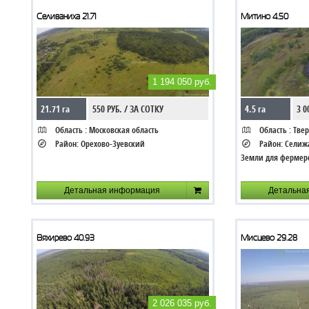
Селиваниха 21.71
Митино 4.50
1 194 050 руб.
21.71 га
550 РУБ. / ЗА СОТКУ
4.5 га
3 0
Область :
Московская область
Область :
Твер
Район:
Орехово-Зуевский
Район:
Селиж
Земли для фермер
Детальная информация
Детальна
Вяхирево 40.93
Мисцево 29.28
2 026 035 руб.