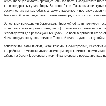
через Тверскую область проходит большая часть Новорижского шоссе
железнодорожных узла: Тверь, Бологое, Ржев. Таким образом, купив
доступности к рынкам сбыта, а также в надежности поставок сырья и
Тверской области существуют также такие предпосылки, как: наличи
Основными природными богатствами Тверской области являются леса,
(известняки, огнеупорные глины, песок). Кроме хозяйственного испо
используются для рекреационных целей. По всей территории Тверской 
Наиболее удачно купить землю в Тверской области для этих целей мо
Конаковский, Калининский, Осташковский, Селижаровкий, Ржевский 
эти районы отличаются уникальными природно-климатическими услов
районе на берегу Московского моря (Иваньковского водохранилища н