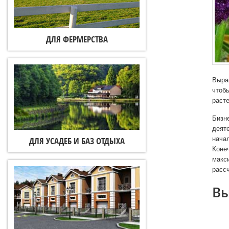
ДЛЯ ФЕРМЕРСТВА
Выра
чтоб
раст
Бизн
деят
ДЛЯ УСАДЕБ И БАЗ ОТДЫХА
нача
Конеч
макс
расс
Вы