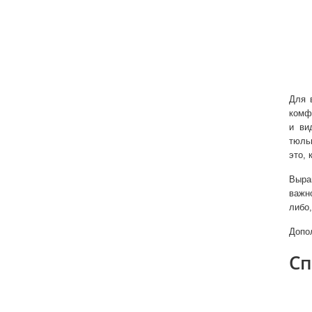
Для 
комф
и ви
тюль
это, 
Выра
важн
либо,
Допо
Сп