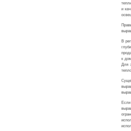
тепл
и ка
осве
Прав
выращ
В ре
глуб
прода
к до
Для 
тепло
Суще
выра
выра
Если
выра
огра
испо
испо