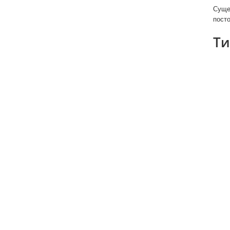
Суще
посто
Ти