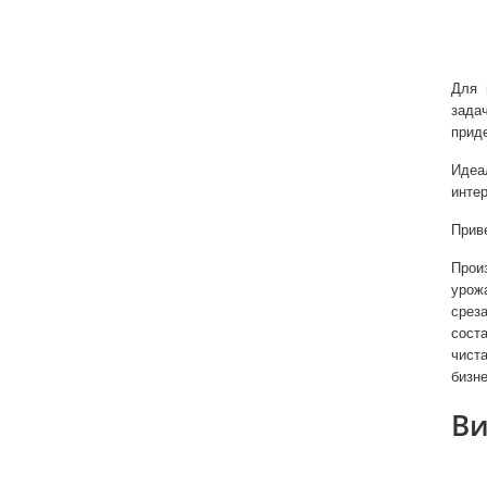
Для 
зада
приде
Идеа
инте
Прив
Прои
урожа
срез
соста
чист
бизн
Ви