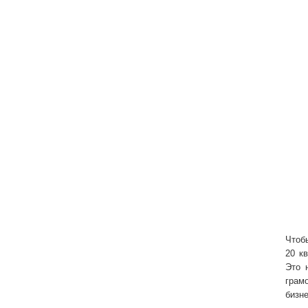
Чтоб
20 к
Это 
грам
бизн