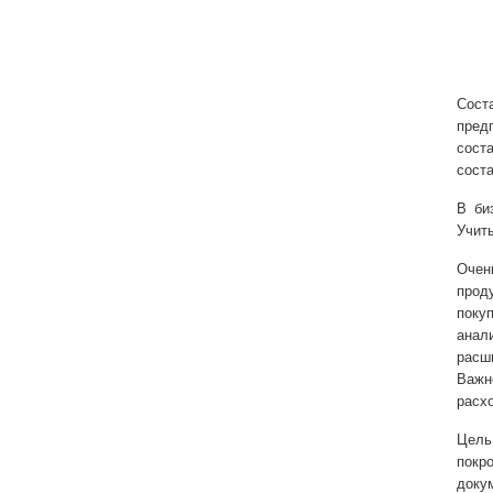
Сост
пред
сост
сост
В би
Учит
Очен
прод
поку
анал
расш
Важн
расх
Цель
покро
доку