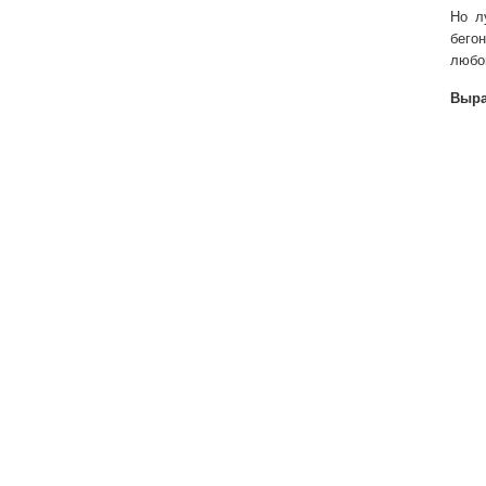
Но л
бего
любо
Выра