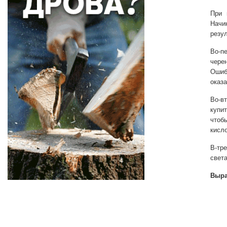
При 
Начи
резул
Во-п
чере
Ошиб
оказа
Во-в
купи
чтоб
кисл
В-тр
свет
Выра